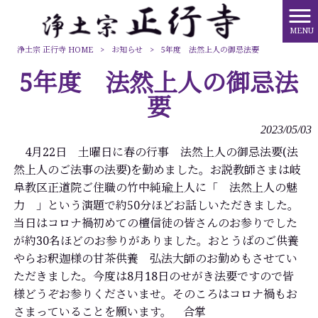
MENU
浄土宗 正行寺 HOME
>
お知らせ
>
5年度 法然上人の御忌法要
5年度 法然上人の御忌法
要
2023/05/03
4月22日 土曜日に春の行事 法然上人の御忌法要(法
然上人のご法事の法要)を勤めました。お説教師さまは岐
阜教区正道院ご住職の竹中純瑜上人に「 法然上人の魅
力 」という演題で約50分ほどお話しいただきました。
当日はコロナ禍初めての檀信徒の皆さんのお参りでした
が約30名ほどのお参りがありました。おとうばのご供養
やらお釈迦様の甘茶供養 弘法大師のお勤めもさせてい
ただきました。今度は8月18日のせがき法要ですので皆
様どうぞお参りくださいませ。そのころはコロナ禍もお
さまっていることを願います。 合掌