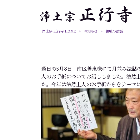
浄土宗 正行寺 HOME
>
お知らせ
>
住職の法話
過日の5月8日 南区善東様にて月並み法話
人のお手紙についてお話ししました。法然
た。今年は法然上人のお手紙からをテーマ